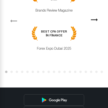
Brands Review Magazine
revious
Next
BEST CPA OFFER
IN FINANCE
Forex Expo Dubai 2025