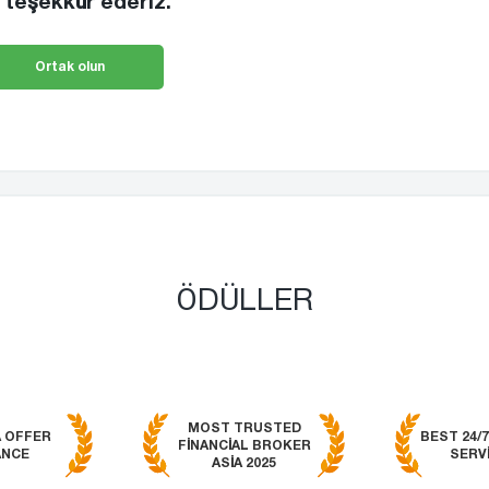
 teşekkür ederiz.
Ortak olun
ÖDÜLLER
MOST TRUSTED
A OFFER
BEST 24/
FINANCIAL BROKER
ANCE
SERVI
ASIA 2025