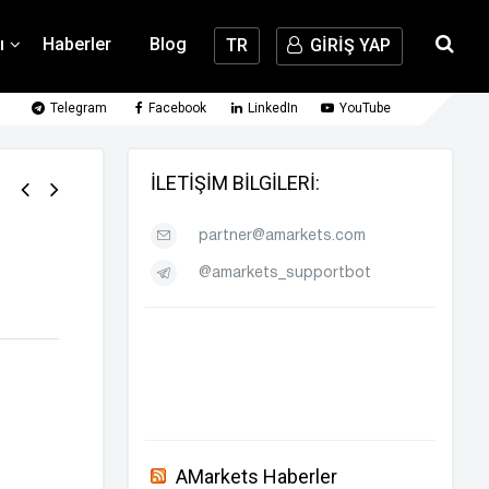
ı
Haberler
Blog
TR
GİRİŞ YAP
Telegram
Facebook
LinkedIn
YouTube
İLETIŞIM BILGILERI:
partner@amarkets.com
@amarkets_supportbot
AMarkets Haberler