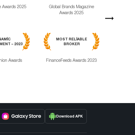
e Awards 2025
Global Brands Magazine
World Busines
Awards 2025
Magazine Awa
Next
MOST RELI
NAMIC
MOST RELIABLE
MOBILE TRA
ENT – 2023
BROKER
APPLICAT
nion Awards
FinanceFeeds Awards 2023
ForexRating
Download APK