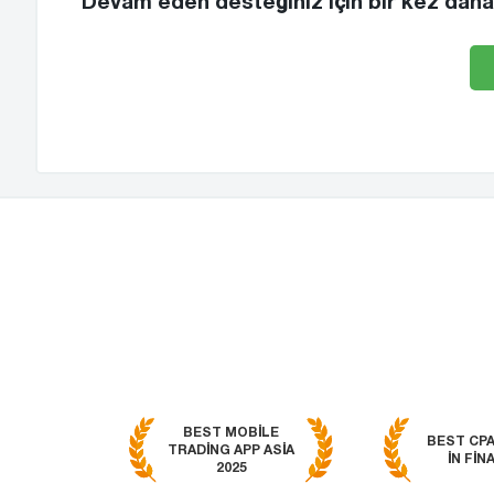
Devam eden desteğiniz için bir kez daha
BEST MOBILE
BEST CP
TRADING APP ASIA
IN FIN
2025