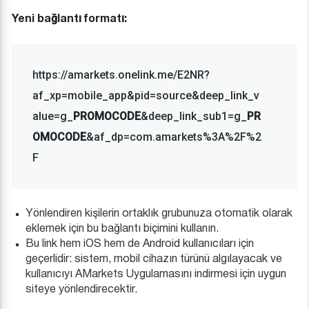
Yeni bağlantı formatı:
https://amarkets.onelink.me/E2NR?
af_xp=mobile_app&pid=source&deep_link_v
alue=g_
PROMOCODE
&deep_link_sub1=g_
PR
OMOCODE
&af_dp=com.amarkets%3A%2F%2
F
Yönlendiren kişilerin ortaklık grubunuza otomatik olarak
eklemek için bu bağlantı biçimini kullanın.
Bu link hem iOS hem de Android kullanıcıları için
geçerlidir: sistem, mobil cihazın türünü algılayacak ve
kullanıcıyı AMarkets Uygulamasını indirmesi için uygun
siteye yönlendirecektir.