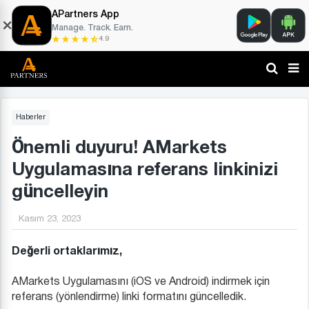
APartners App
Manage. Track. Earn.
4.9
Haberler
Önemli duyuru! AMarkets
Uygulamasına referans linkinizi
güncelleyin
Kasım 23, 2023
Değerli ortaklarımız,
AMarkets Uygulamasını (iOS ve Android) indirmek için
referans (yönlendirme) linki formatını güncelledik.