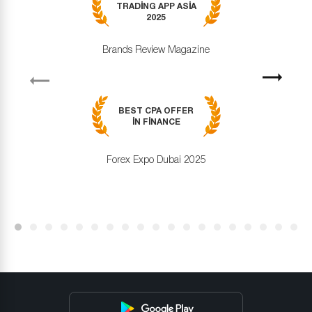
TRADING APP ASIA
2025
Brands Review Magazine
revious
Next
BEST CPA OFFER
IN FINANCE
Forex Expo Dubai 2025